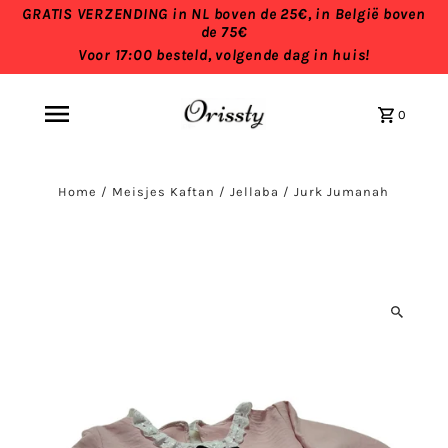
GRATIS VERZENDING in NL boven de 25€, in België boven
de 75€
Voor 17:00 besteld, volgende dag in huis!
0
Home
/
Meisjes Kaftan / Jellaba
/
Jurk Jumanah