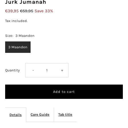
Jurk Jumanah
€39,95
€59,95
Save 33%
Tax included.
Size:
3 Maanden
3 Maanden
Decrease
Increase
Quantity
-
+
quantity
quantity
for
for
Jurk
Jurk
Care Guide
Tab title
Details
Jumanah
Jumanah